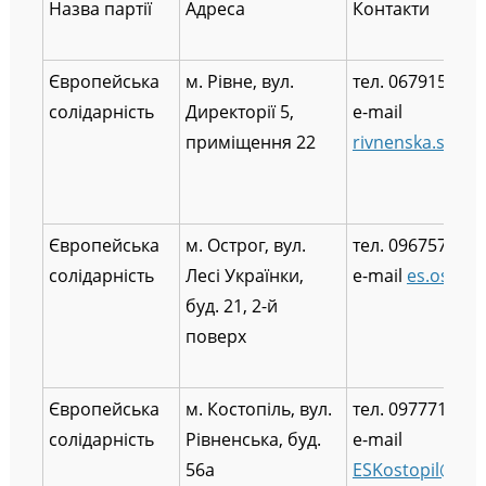
Назва партії
Адреса
Контакти
Європейська
м. Рівне, вул.
тел. 0679154558
солідарність
Директорії 5,
e-mail
приміщення 22
rivnenska.sekr
Європейська
м. Острог, вул.
тел. 0967571166
солідарність
Лесі Українки,
e-mail
es.ostro
буд. 21, 2-й
поверх
Європейська
м. Костопіль, вул.
тел. 0977716204
солідарність
Рівненська, буд.
e-mail
56а
ESKostopil@gma