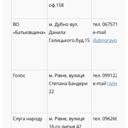
оф.158
ВО
м. Дубно вул.
тел. 0675714194
«Батьківщина»
Данила
e-mail
Галицького,буд.15
dubnorayon.sh
Голос
м. Рівне, вулиця
тел. 0991228567
Степана Бандери
e-mail
rivne@go
22
Слуга народу
м. Рівне, вулиця
тел. 0962662057
16-го липня 42