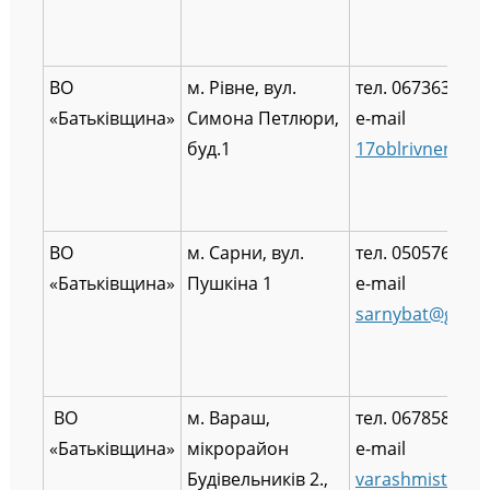
ВО
м. Рівне, вул.
тел. 0673637250
«Батьківщина»
Симона Петлюри,
e-mail
буд.1
17oblrivnenska
ВО
м. Сарни, вул.
тел. 0505767937
«Батьківщина»
Пушкіна 1
e-mail
sarnybat@gmai
ВО
м. Вараш,
тел. 0678584286
«Батьківщина»
мікрорайон
e-mail
Будівельників 2.,
varashmisto.sh