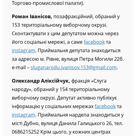
Торгово-промислової палати).
Роман Іванісов,
позафракційний, обраний у
153 територіальному виборчому окрузі.
Cконтактувати з цим депутатом можна через
його соціальні мережі, а саме
facebook
та
instagram
. Приймальня депутата знаходиться
за адресою м. Рівне, вулиця Петра Могили 22б.
e-mail –
sluganarodu.ivanisov.153@gmail.com
.
Олександр Аліксійчук,
фракція «Слуга
народу», обраний у 154 територіальному
виборчому окрузі. Депутат активно публікує
інформацію у соціальних мережах
facebook
та
instagram
. Приймальня нардепа знаходиться у
місті Дубно, вулиця Данила Галицького 26, тел.
0686215252 Крім цього, у кожних центрах