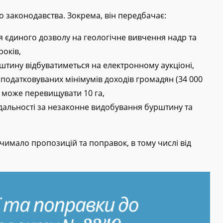
о законодавства. Зокрема, він передбачає:
я єдиного дозволу на геологічне вивчення надр та
оків,
штину відбуватиметься на електронному аукціоні,
оподатковуваних мінімумів доходів громадян (34 000
не може перевищувати 10 га,
дальності за незаконне видобування бурштину та
чимало пропозицій та поправок, в тому числі від