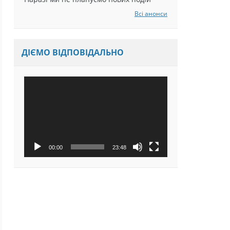
Наразі ми не плануємо нових подій
Всі анонси
ДІЄМО ВІДПОВІДАЛЬНО
Відеопрогравач
00:00
23:48