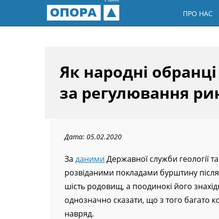
Рівне
ОПОРА
ПРО НАС
Як народні обранц
за регулювання ри
Дата: 05.02.2020
За
даними
Державної служби геології та н
розвіданими покладами бурштину після П
шість родовищ, а поодинокі його знахідк
однозначно сказати, що з того багато ко