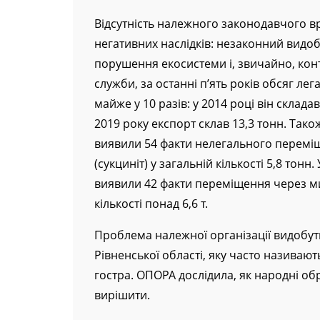
навряд.
Відсутність належного законодавчого 
негативних наслідків: незаконний видоб
порушення екосистеми і, звичайно, кон
служби, за останні п’ять років обсяг л
майже у 10 разів: у 2014 році він складав
2019 року експорт склав 13,3 тонн. Та
виявили 54 факти нелегального перемі
(сукциніт) у загальній кількості 5,8 тонн
виявили 42 факти переміщення через ми
кількості понад 6,6 т.
Проблема належної організації видобут
Рівненської області, яку часто називаю
гостра. ОПОРА дослідила, як народні об
вирішити.