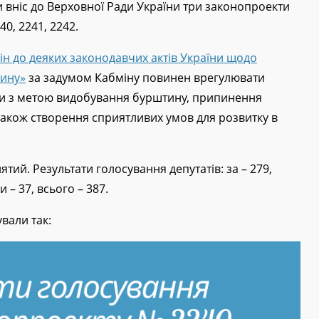
и вніс до Верховної Ради України три законопроекти
0, 2241, 2242.
ін до деяких законодавчих актів України щодо
тину»
за задумом Кабміну повинен врегулювати
и з метою видобування бурштину, припинення
акож створення сприятливих умов для розвитку в
тий. Результати голосування депутатів: за – 279,
 – 37, всього – 387.
вали так: