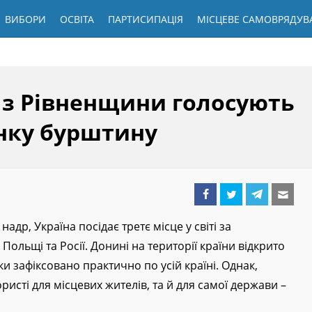
ВИБОРИ
ОСВІТА
ПАРТИСИПАЦІЯ
МІСЦЕВЕ САМОВРЯДУВ
і з Рівненщини голосують
нку бурштину
адр, Україна посідає третє місце у світі за
ольщі та Росії. Донині на території країни відкрито
и зафіксовано практично по усій країні. Однак,
ристі для місцевих жителів, та й для самої держави –