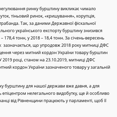
врегулювання ринку бурштину викликає чимало
уток, тіньовий ринок, «кришування», корупція,
трабанда. Так, за даними Державної фіскальної
егального українського експорту бурштину знизився
 – 178,4 тонн, у 2018 – 18,4 тонн. За січень-вересень
кож зазначається, що упродовж 2018 року митниці ДФС
щення через митний кордон України товару бурштин
. У 2019 році, станом на 23.10.2019, митниці ДФС
тний кордон України зазначеного товару у загальній
ку бурштину для нашої держави вже давня, а для
ть епіцентром нелегального видобутку, ще й особливо
ранці від Рівненщини працюють у парламенті, щоб її