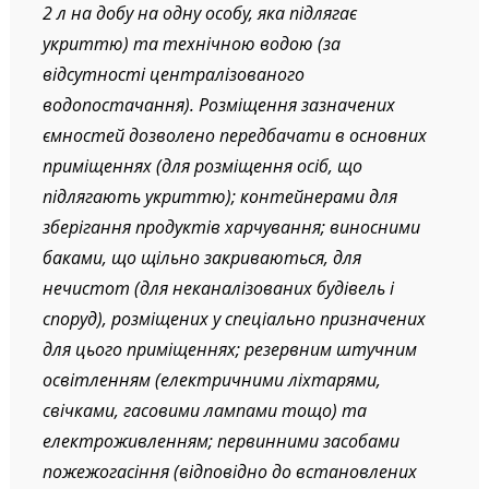
2 л на добу на одну особу, яка підлягає
укриттю) та технічною водою (за
відсутності централізованого
водопостачання). Розміщення зазначених
ємностей дозволено передбачати в основних
приміщеннях (для розміщення осіб, що
підлягають укриттю); контейнерами для
зберігання продуктів харчування; виносними
баками, що щільно закриваються, для
нечистот (для неканалізованих будівель і
споруд), розміщених у спеціально призначених
для цього приміщеннях; резервним штучним
освітленням (електричними ліхтарями,
свічками, гасовими лампами тощо) та
електроживленням; первинними засобами
пожежогасіння (відповідно до встановлених