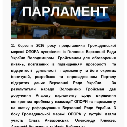
11 березня 2016 року представники Громадянської
мережі ОПОРА зустрілися із Головою Верховної Ради
України Володимиром Гройсманом для обговорення
питань, пов’язаних із підвищенням прозорості та
відкритості діяльності парламенту та його окремих
інституцій, розробкою та впровадженням Порталу
відкритих даних Верховної Ради України. За
результатами наради Володимир Гройсман дав
доручення Апарату парламенту щодо вирішення
конкретних проблем у взаємодії ОПОРИ та парламенту
на шляху реформування Верховної Ради України. З
боку Громадянської мережі ОПОРА у зустрічі взяли
участь Ольга Айвазовська, Олександр Клюжев,
Анатолій Бондарчук та Надія Бабинська.