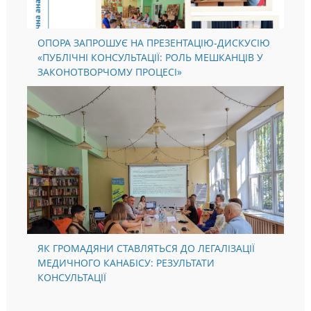
ОПОРА ЗАПРОШУЄ НА ПРЕЗЕНТАЦІЮ-ДИСКУСІЮ
«ПУБЛІЧНІ КОНСУЛЬТАЦІЇ: РОЛЬ МЕШКАНЦІВ У
ЗАКОНОТВОРЧОМУ ПРОЦЕСІ»
ЯК ГРОМАДЯНИ СТАВЛЯТЬСЯ ДО ЛЕГАЛІЗАЦІЇ
МЕДИЧНОГО КАНАБІСУ: РЕЗУЛЬТАТИ
КОНСУЛЬТАЦІЇ