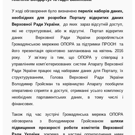
У ході обговорення було визначено
перелік наборів даних,
необхідних для розробки Порталу відкритих даних
Верховної Ради України
, до яких зараз відсутній доступ,
які не структуровані, або ж відсутні. Портал відкритих
даних Верховної Ради України розробляється
Громадянською мережею ОПОРА за підтримки ПРООН та
його презентація орієнтовно запланована на квітень 2016
року. У зв’язку із тим, що ОПОРА у співпраці з
управлінням комп’ютеризованих систем Апарату Верховної
Ради України працює над наборами даних для Порталу, їх
структуруванням, Голова Верховної Ради України
Володимир Гройсман та керівництво Апарату пообіцяли
оперативно сприяти в доступі, отриманні усього комплексу
необхідних парламентських даних, в тому числі і
фінансових.
Також під час зустрічі Громадянська мережа ОПОРА
обговорила з Володимиром Гройсманом
шляхи
підвищення прозорості роботи комітетів Верховної
Ради України
, зокрема, в частині оприлюднення ними