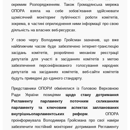
окремим Розпорядженням. Також Громадянська мережа
ОПОРА взяла на себе зобов’язання здійснювати
щомісячний моніторинг публічності роботи комітетів,
зокрема, в частині оприлюднення ними інформації про свою
діяльність на власних веб-ресурсах.
У свою чергу Володимир Гройсман зазначив, що вже
найближчим часом буде забезпечено інтернет-транслюцію
засідань комітетів, розроблено механізм реєстрації
депутатів для участі в засіданнях комітетів з метою
забезпечення персоніфікованого голосування народних
депутатів на засіданнях комітетів, веб-сайти комітетів
будуть приведені до єдиного стандарту.
Представники ОПОРИ обмінялися із Головою Верховною
Ради України позиціями
щодо стану дотримання
Регламенту парламенту поточним скликанням
парламенту та ключовим аспектах запланованих
внутрішньопарламентських реформ
. ОПОРА
проінформувала Володимира Гройсмана про свої наміри
забезпечити постійний моніторинг дотримання Регламенту