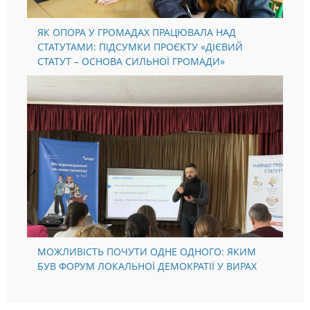
ЯК ОПОРА У ГРОМАДАХ ПРАЦЮВАЛА НАД
СТАТУТАМИ: ПІДСУМКИ ПРОЄКТУ «ДІЄВИЙ
СТАТУТ – ОСНОВА СИЛЬНОЇ ГРОМАДИ»
МОЖЛИВІСТЬ ПОЧУТИ ОДНЕ ОДНОГО: ЯКИМ
БУВ ФОРУМ ЛОКАЛЬНОЇ ДЕМОКРАТІЇ У ВИРАХ