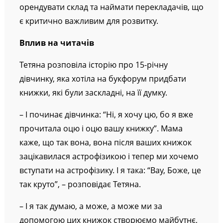
орендувати склад та наймати перекладачів, що
є критично важливим для розвитку.
Вплив на читачів
Тетяна розповіла історію про 15-річну
дівчинку, яка хотіла на букфорум придбати
книжки, які були заскладні, на її думку.
– І починає дівчинка: “Ні, я хочу цю, бо я вже
прочитала оцю і оцю вашу книжку”. Мама
каже, що так вона, вона після ваших книжок
зацікавилася астрофізикою і тепер ми хочемо
вступати на астрофізику. І я така: “Вау, Боже, це
так круто”, – розповідає Тетяна.
– І я так думаю, а може, а може ми за
допомогою цих книжок створюємо майбутнє,