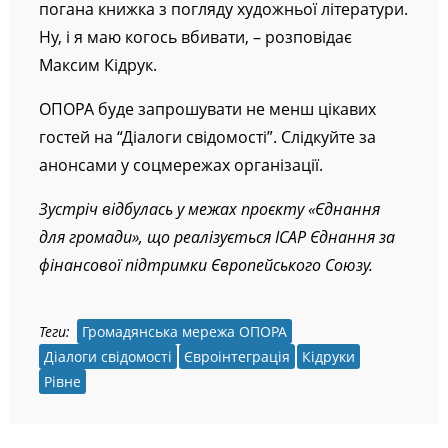
погана книжка з погляду художньої літератури.
Ну, і я маю когось вбивати, – розповідає
Максим Кідрук.
ОПОРА буде запрошувати не менш цікавих
гостей на “Діалоги свідомості”. Слідкуйте за
анонсами у соцмережах організації.
Зустріч відбулась у межах проєкту «Єднання
для громади», що реалізується ІСАР Єднання за
фінансової підтримки Європейського Союзу.
Теги:
Громадянська мережа ОПОРА
Діалоги свідомості
Євроінтеграція
Кідруки
Рівне