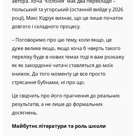
автора. Хоча “Колонія” має два переклади –
польський та угорський (останній вийде у 2026
році), Макс Кідрук визнає, що це лише початок
довгого і складного процесу.
– Поговоримо про цю тему, коли якщо, це
дуже велике якщо, якщо хоча б чверть такого
переліку буде в нових темах тоді я вам розкажу
як як закордонні читачі ставляться до моїх
книжок. До того моменту це все просто
стрясання бубнами, ні про що.
Це свідчить про його прагнення до реальних
результатів, а не лише до формальних
досягнень.
Майбутнє літератури та роль школи