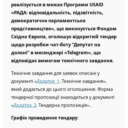
проєкту «Депутат від А до Я», який
реалізується в межах Програми USAID
«РАДА: відповідальність, підзвітність,
демократичне парламентське
представництво», що виконується Фондом
Східна Європа, оголошує відкритий тендер
щодо розробки чат-боту “Депутат на
долоні” в месенджері «Telegram», що
відповідає вимогам технічного завдання.
Технічне завдання для заявок описані у
документі «
Додаток_1
. Технічне завдання»,
який додається до цього оголошення. Форма
тендерної пропозиції знаходиться у документі
«
Додаток_2
. Тендерна пропозиція»..
Графік проведення тендеру
: