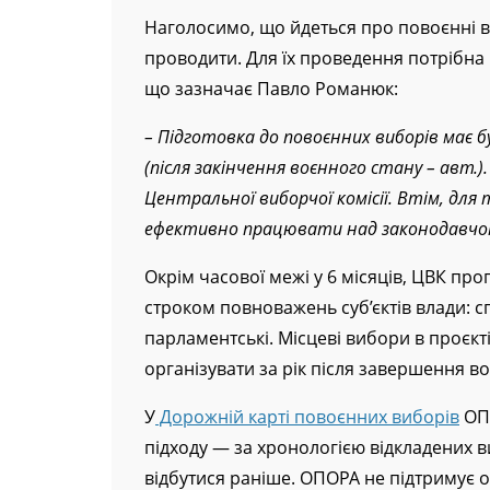
Наголосимо, що йдеться про повоєнні в
проводити. Для їх проведення потрібна 
що зазначає Павло Романюк:
– Підготовка до повоєнних виборів має
(після закінчення воєнного стану – авт.)
Центральної виборчої комісії. Втім, для 
ефективно працювати над законодавч
Окрім часової межі у 6 місяців, ЦВК пр
строком повноважень суб’єктів влади: сп
парламентські. Місцеві вибори в проєкті
організувати за рік після завершення во
У
Дорожній карті повоєнних виборів
ОПО
підходу — за хронологією відкладених в
відбутися раніше. ОПОРА не підтримує 