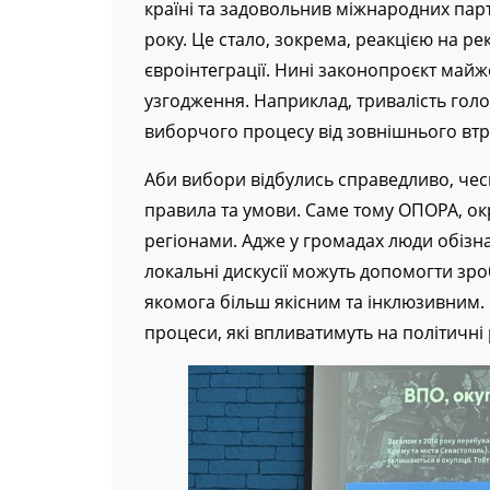
країні та задовольнив міжнародних парт
року. Це стало, зокрема, реакцією на ре
євроінтеграції. Нині законопроєкт майж
узгодження. Наприклад, тривалість голос
виборчого процесу від зовнішнього втр
Аби вибори відбулись справедливо, чесн
правила та умови. Саме тому ОПОРА, окрі
регіонами. Адже у громадах люди обізнан
локальні дискусії можуть допомогти з
якомога більш якісним та інклюзивним.
процеси, які впливатимуть на політичні