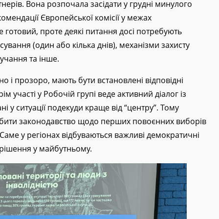
нерів. Вона розпочала засідати у грудні минулого
комендації Європейської комісії у межах
е готовий, проте деякі питання досі потребують
ування (один або кілька днів), механізми захисту
учання та інше.
о і прозоро, мають бути встановлені відповідні
м участі у Робочій групі веде активний діалог із
і у ситуації подекуди краще від “центру”. Тому
робити законодавство щодо перших повоєнних виборів
 Саме у регіонах відбуваються важливі демократичні
 рішення у майбутньому.