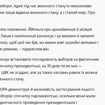
ибори. Адже під час воєнного стану їх неможливо
не лише відміна воєнного стану, а і сталий мир. Про
 бути належною. Йдеться про щонайменше 6 місяців
. Таким є політичний консенсус і це вказано в проєкті
того, щоб цей час був, ми маємо вже сьогодні активно і
ою рамкою,
– підкреслив він.
опонує встановити послідовність виборів за фактичним
очатку президентські, за 30 днів після них —
 ЦВК не згадані, але за таких часових рамок їх можна
єнного стану.
РА демонструє й можливість застосування іншого
иборів: спочатку парламентські, оскільки вони мали
одночасного проведення президентських і