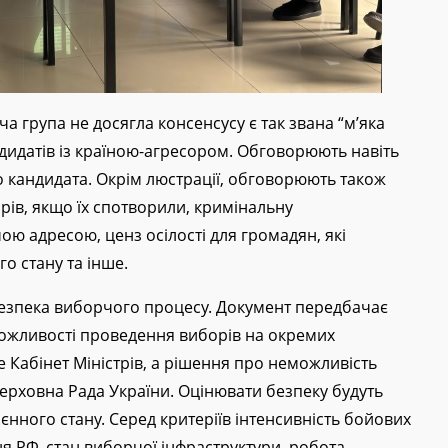
 група не досягла консенсусу є так звана “м’яка
андидатів із країною-агресором. Обговорюють навіть
о кандидата. Окрім люстрації, обговорюють також
рів, якщо їх спотворили, кримінальну
чою адресою, ценз осілості для громадян, які
о стану та інше.
безпека виборчого процесу. Документ передбачає
ожливості проведення виборів на окремих
 Кабінет Міністрів, а рішення про неможливість
рховна Рада України. Оцінювати безпеку будуть
єнного стану. Серед критеріїв інтенсивність бойових
ня РФ, стан виборчої інфраструктури, робота