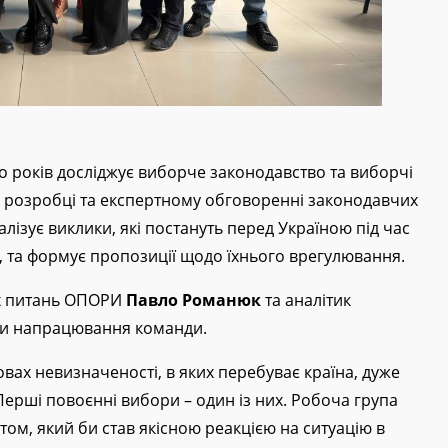
 років досліджує виборче законодавство та виборчі
 у розробці та експертному обговоренні законодавчих
алізує виклики, які постануть перед Україною під час
 та формує пропозиції щодо їхнього врегулювання.
их питань ОПОРИ
Павло Романюк
та аналітик
и напрацювання команди.
вах невизначеності, в яких перебуває країна, дуже
ерші повоєнні вибори – один із них. Робоча група
ом, який би став якісною реакцією на ситуацію в