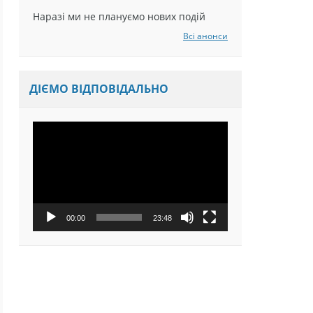
Наразі ми не плануємо нових подій
Всі анонси
ДІЄМО ВІДПОВІДАЛЬНО
Відеопрогравач
00:00
23:48