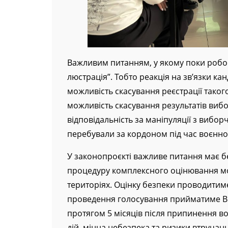
Важливим питанням, у якому поки робоча
люстрація”. Тобто реакція на зв’язки к
можливість скасування реєстрації таког
можливість скасування результатів вибо
відповідальність за маніпуляції з вибор
перебували за кордоном під час воєнног
У законопроєкті важливе питання має 
процедуру комплексного оцінювання м
територіях. Оцінку безпеки проводитиме
проведення голосування прийматиме Ве
протягом 5 місяців після припинення во
дій, мінна небезпека та ризики втручан