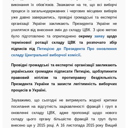
виконання їх обов’язків. Зважаючи на те, що всі виборчі
процеси із загальнодержавних і чергових місцевих виборів
уже давно завершились, провідні громадські та експертні
організації України закликають Президента України не
ухилятися від внесення змін до складу ЦВК. З цією метою
було підготовлено та оприлюднено
окрему
заяву
щодо
термінової ротації складу ЦВК та розпочато збір
підписів під
Петицією до Президента Про оновлення
складу Центральної виборчої комісії
.
Провідні громадські та експертні організації закликають
українських громадян підписати Петицію, щоб
зупинити
правовий нігілізм та
протиправну бездіяльність
Президента України та
захисти легітимність виборчих
процесів в Україні.
Зауважимо, що сьогодні не витримують жодної критики
посилання на відсутність зацікавленості фракцій і груп в
оновленні складу ЦВК, адже пропозиції щодо нового
складу цього органу більшістю фракцій та груп було
внесено ще у 2015 році. А 16 листопада 2015 року Вищий