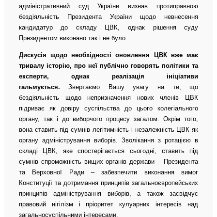
адміністративний суд України визнав протиправною
бездіяльність Президента України щодо невнесення
кандидатур до складу ЦВК, однак рішення суду
Президентом виконано так і не було.
Дискусія щодо необхідності оновлення ЦВК вже має
тривалу історію, про неї публічно говорять політики та
експерти, однак реалізація ініціативи
гальмується.
Звертаємо Вашу увагу на те, що
бездіяльність щодо непризначення нових членів ЦВК
підриває як довіру суспільства до цього колегіального
органу, так і до виборчого процесу загалом. Окрім того,
вона ставить під сумнів легітимність і незалежність ЦВК як
органу адміністрування виборів. Зволікання з ротацією в
складі ЦВК, яке спостерігається сьогодні, ставить під
сумнів спроможність вищих органів держави – Президента
та Верховної Ради – забезпечити виконання вимог
Конституції та дотримання принципів загальноєвропейських
принципів адміністрування виборів, а також засвідчує
правовий нігілізм і пріоритет кулуарних інтересів над
загальносуспільними інтересами.