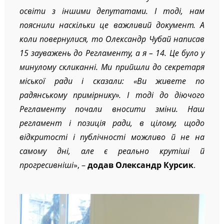
освіти з іншими депутатами. І тоді, нам
пояснили наскільки це важливий документ. А
коли повернулися, то Олександр Чубай написав
15 зауважень до Регламенту, а я – 14. Це було у
минулому скликанні. Ми прийшли до секретаря
міської ради і сказали: «Ви живете по
радянському примірнику». І тоді до діючого
Регламенту почали вносити зміни. Наш
регламент і позиція ради, в цілому, щодо
відкритості і публічності можливо й не на
самому дні, але є реально крутіші й
прогресивніші
», –
додав Олександр Курсик
.