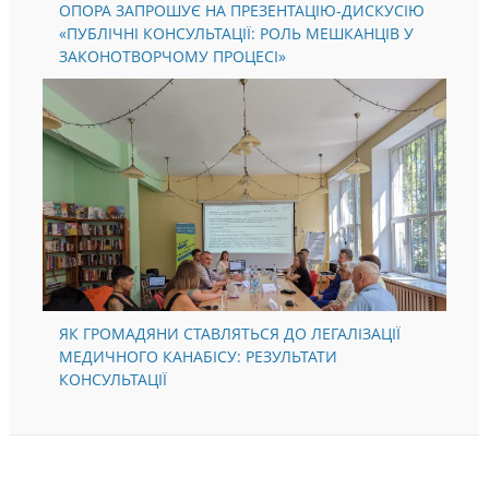
ОПОРА ЗАПРОШУЄ НА ПРЕЗЕНТАЦІЮ-ДИСКУСІЮ
«ПУБЛІЧНІ КОНСУЛЬТАЦІЇ: РОЛЬ МЕШКАНЦІВ У
ЗАКОНОТВОРЧОМУ ПРОЦЕСІ»
ЯК ГРОМАДЯНИ СТАВЛЯТЬСЯ ДО ЛЕГАЛІЗАЦІЇ
МЕДИЧНОГО КАНАБІСУ: РЕЗУЛЬТАТИ
КОНСУЛЬТАЦІЇ