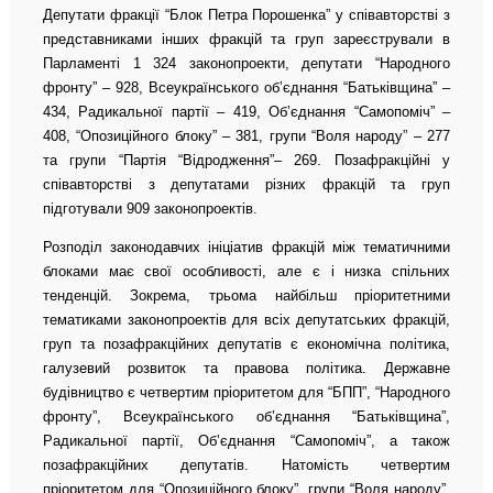
Депутати фракції “Блок Петра Порошенка” у співавторстві з
представниками інших фракцій та груп зареєстрували в
Парламенті 1 324 законопроекти, депутати “Народного
фронту” – 928, Всеукраїнського об’єднання “Батьківщина” –
434, Радикальної партії – 419, Об’єднання “Самопоміч” –
408, “Опозиційного блоку” – 381, групи “Воля народу” – 277
та групи “Партія “Відродження”– 269. Позафракційні у
співавторстві з депутатами різних фракцій та груп
підготували 909 законопроектів.
Розподіл законодавчих ініціатив фракцій між тематичними
блоками має свої особливості, але є і низка спільних
тенденцій. Зокрема, трьома найбільш пріоритетними
тематиками законопроектів для всіх депутатських фракцій,
груп та позафракційних депутатів є економічна політика,
галузевий розвиток та правова політика. Державне
будівництво є четвертим пріоритетом для “БПП”, “Народного
фронту”, Всеукраїнського об’єднання “Батьківщина”,
Радикальної партії, Об’єднання “Самопоміч”, а також
позафракційних депутатів. Натомість четвертим
пріоритетом для “Опозиційного блоку”, групи “Воля народу”,