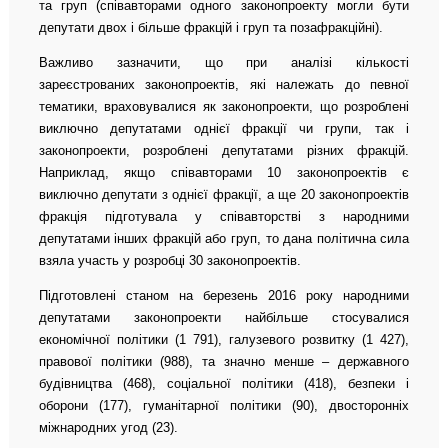
та груп (співавторами одного законопроекту могли бути
депутати двох і більше фракцій і груп та позафракційні).
Важливо зазначити, що при аналізі кількості
зареєстрованих законопроектів, які належать до певної
тематики, враховувалися як законопроекти, що розроблені
виключно депутатами однієї фракції чи групи, так і
законопроекти, розроблені депутатами різних фракцій.
Наприклад, якщо співавторами 10 законопроектів є
виключно депутати з однієї фракції, а ще 20 законопроектів
фракція підготувала у співавторстві з народними
депутатами інших фракцій або груп, то дана політична сила
взяла участь у розробці 30 законопроектів.
Підготовлені станом на березень 2016 року народними
депутатами законопроекти найбільше стосувалися
економічної політики (1 791), галузевого розвитку (1 427),
правової політики (988), та значно менше – державного
будівництва (468), соціальної політики (418), безпеки і
оборони (177), гуманітарної політики (90), двосторонніх
міжнародних угод (23).