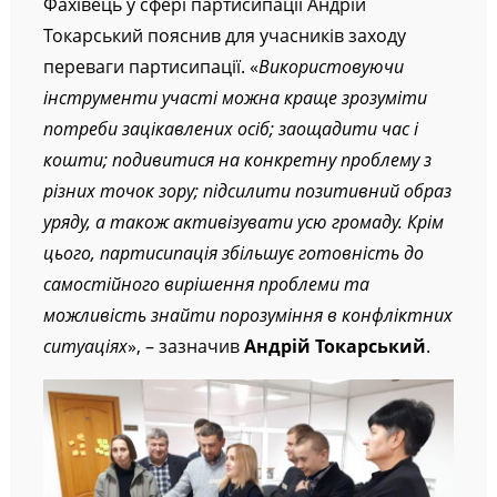
Фахівець у сфері партисипації Андрій
Токарський пояснив для учасників заходу
переваги партисипації. «
Використовуючи
інструменти участі можна краще зрозуміти
потреби зацікавлених осіб; заощадити час і
кошти; подивитися на конкретну проблему з
різних точок зору; підсилити позитивний образ
уряду, а також активізувати усю громаду. Крім
цього, партисипація збільшує готовність до
самостійного вирішення проблеми та
можливість знайти порозуміння в конфліктних
ситуаціях
», – зазначив
Андрій Токарський
.