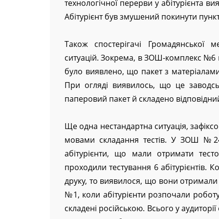
технологічної перерви у абітурієнта в
Абітурієнт був змушений покинути пункт
Також спостерігачі Громадянської м
ситуацій. Зокрема, в ЗОШ-комплекс №6 м
було виявлено, що пакет з матеріалами
При огляді виявилось, що це заводс
паперовий пакет й складено відповідний
Ще одна нестандартна ситуація, зафікс
мовами складання тестів. У ЗОШ №24
абітурієнти, що мали отримати тест
проходили тестування 6 абітурієнтів. К
друку, то виявилося, що вони отримали 
№1, коли абітурієнти розпочали роботу
складені російською. Всього у аудиторії с