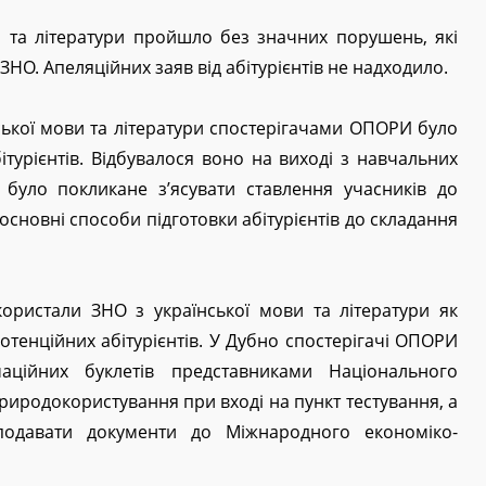
и та літератури пройшло без значних порушень, які
ЗНО. Апеляційних заяв від абітурієнтів не надходило.
ської мови та літератури спостерігачами ОПОРИ було
турієнтів. Відбувалося воно на виході з навчальних
 було покликане з’ясувати ставлення учасників до
основні способи підготовки абітурієнтів до складання
ористали ЗНО з української мови та літератури як
отенційних абітурієнтів. У Дубно спостерігачі ОПОРИ
аційних буклетів представниками Національного
риродокористування при вході на пункт тестування, а
подавати документи до Міжнародного економіко-