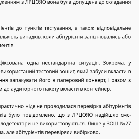
одженням з ЛРЦОЯО вона була допущена до складання
єнтів до пунктів тестування, а також відповідальне
лькість випадків, коли абітурієнти запізнювались або
ентів.
іксована одна нестандартна ситуація. Зокрема, у
використаний тестовий зошит, який забули вкласти в
ння запакувати його в паперовий конверт, і разом з
до аудиторного пакету вкласти в контейнер.
практично ніде не проводилася перевірка абітурієнтів
дків було повідомлено, що з ЛРЦОЯО надійшло смс-
талодетектори не використовуються. Лише у ЗОШ №27
а, але абітурієнтів перевіряли вибірково.