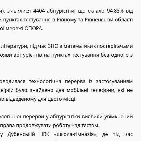
), з’явилися 4404 абітурієнти, що склало 94,83% від
6 пунктах тестування в Рівному та Рівненській області
кої мережі ОПОРА.
а літератури, під час ЗНО з математики спостерігачами
яви абітурієнтів на пунктах тестування без одного з
оводилася технологічна перерва із застосуванням
евірки було знайдено два мобільні телефони, які не
о відведеному для цього місці.
ологічної перерви у абітурієнтки виявили увімкнений
права продовжувати роботу над тестом.
у Дубенській НВК «школа-гімназія», де під час