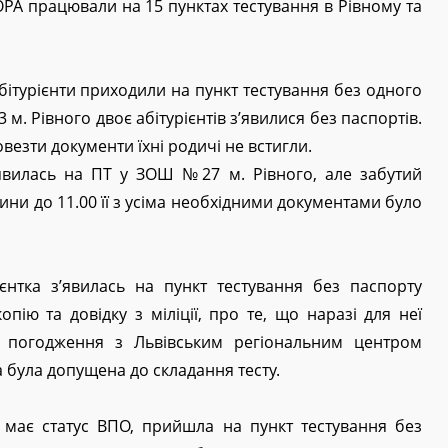
РА працювали на 15 пунктах тестування в Рівному та
абітурієнти приходили на пункт тестування без одного
 м. Рівного двоє абітурієнтів з’явилися без паспортів.
довезти документи їхні родичі не встигли.
’явилась на ПТ у ЗОШ №27 м. Рівного, але забутий
лини до 11.00 її з усіма необхідними документами було
нтка з’явилась на пункт тестування без паспорту
пію та довідку з міліції, про те, що наразі для неї
я погодження з Львівським регіональним центром
 була допущена до складання тесту.
має статус ВПО, прийшла на пункт тестування без