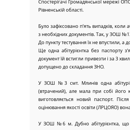
Спостерігачі Громадянської мережі ОПО
Рівненській області.
Було зафіксовано п’ять випадків, коли 
з необхідних документів. Так, у ЗОШ №13
До пункту тестування їх не впустили, а 
Ще одна абітурієнтка без паспорту з
документ їй встигли привезти і за 3 хви
допущено до складання ЗНО.
У ЗОШ №3 смт. Млинів одна абітуріє
(втрачений), але мала при собі його ко
виготовляється новий паспорт. Післ
оцінювання якості освіти (ЛРЦОЯО) вона
У ЗОШ №6 м. Дубно абітурієнтка, що 