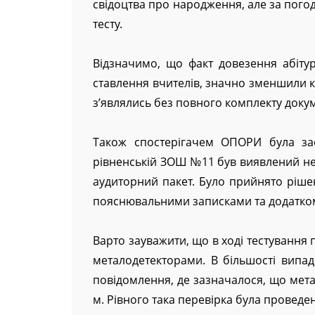
свідоцтва про народження, але за пог
тесту.
Відзначимо, що факт довезення абітурі
ставлення вчителів, значно зменшили кі
з’являлись без повного комплекту докум
Також спостерігачем ОПОРИ була заф
рівненській ЗОШ №11 був виявлений не
аудиторний пакет. Було прийнято ріше
пояснювальними записками та додатком 
Варто зауважити, що в ході тестування 
металодетекторами. В більшості випа
повідомлення, де зазначалося, що ме
м. Рівного така перевірка була проведен