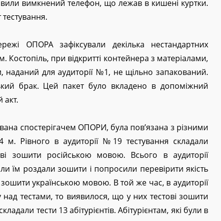
иявили вимкнений телефон, що лежав в кишені куртки.
 тестування.
ережі ОПОРА зафіксували декілька нестандартних
. Костопіль, при відкритті контейнера з матеріалами,
, наданий для аудиторії №1, не щільно запакований.
ький брак. Цей пакет було вкладено в допоміжний
 акт.
ована спостерігачем ОПОРИ, була пов’язана з різними
 м. Рівного в аудиторії №19 тестування складали
ові зошити російською мовою. Всього в аудиторії
оли їм роздали зошити і попросили перевірити якість
зошити українською мовою. В той же час, в аудиторії
 над тестами, то виявилося, що у них тестові зошити
кладали тести 13 абітурієнтів. Абітурієнтам, які були в