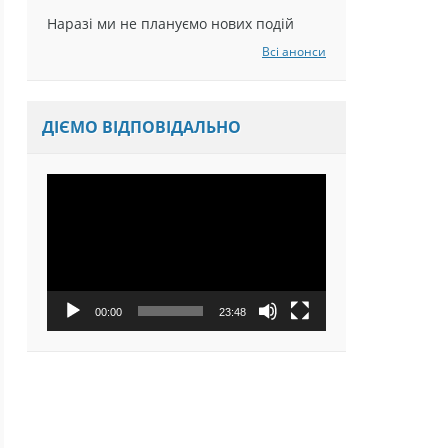
Наразі ми не плануємо нових подій
Всі анонси
ДІЄМО ВІДПОВІДАЛЬНО
Відеопрогравач
00:00
23:48