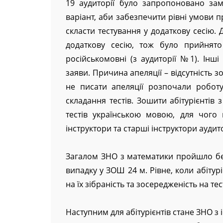
19 аудиторії було запропоновано за
варіант, аби забезпечити рівні умови 
скласти тестування у додаткову сесію. 
додаткову сесію, тож було прийнят
російськомовні (з аудиторії №1). Інші
заяви. Причина апеляції – відсутність з
не писати апеляції розпочали роботу
складання тестів. Зошити абітурієнтів 
тестів українською мовою, для чого
інструктори та старші інструктори ауди
Загалом ЗНО з математики пройшло бе
випадку у ЗОШ 24 м. Рівне, коли абітур
на їх зібраність та зосередженість на те
Наступним для абітурієнтів стане ЗНО з і