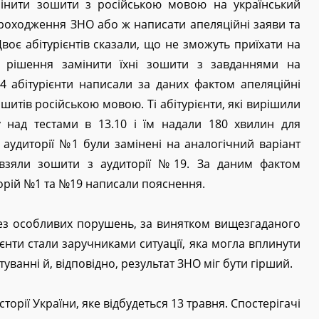
мінити зошити з російською мовою на український
проходження ЗНО або ж написати апеляційні заяви та
Двоє абітурієнтів сказали, що не зможуть приїхати на
о рішення замінити їхні зошити з завданнями на
 4 абітурієнти написали за даних фактом апеляційні
ошитів російською мовою. Ті абітурієнти, які вирішили
 над тестами в 13.10 і їм надали 180 хвилин для
з аудиторії №1 були замінені на аналогічний варіант
 взяли зошити з аудиторії №19. За даним фактом
торій №1 та №19 написали пояснення.
з особливих порушень, за винятком вищезгаданого
ієнти стали заручниками ситуації, яка могла вплинути
стуванні й, відповідно, результат ЗНО міг бути гірший.
сторії України, яке відбудеться 13 травня. Спостерігачі