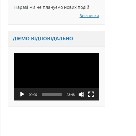
Наразі ми не плануємо нових подій
Всі анонси
ДІЄМО ВІДПОВІДАЛЬНО
Відеопрогравач
00:00
23:48