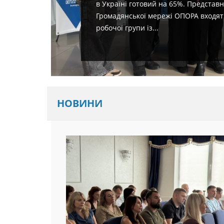
в Україні готовий на 65%. Представ
Громадянської мережі ОПОРА входят
робочої групи із...
НОВИНИ