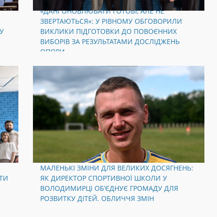
«ДАНІ ОНОВЛЮВАТИ ГОТОВІ, АЛЕ НЕ
ЗВЕРТАЮТЬСЯ»: У РІВНОМУ ОБГОВОРИЛИ
У
ВИКЛИКИ ПІДГОТОВКИ ДО ПОВОЄННИХ
ВИБОРІВ ЗА РЕЗУЛЬТАТАМИ ДОСЛІДЖЕНЬ
ОПОРИ
МАЛЕНЬКІ ЗМІНИ ДЛЯ ВЕЛИКИХ ДОСЯГНЕНЬ:
ТИ
ЯК ДИРЕКТОР СПОРТИВНОЇ ШКОЛИ У
ВОЛОДИМИРЦІ ОБ’ЄДНУЄ ГРОМАДУ ДЛЯ
РОЗВИТКУ ДІТЕЙ. ОБЛИЧЧЯ ЗМІН