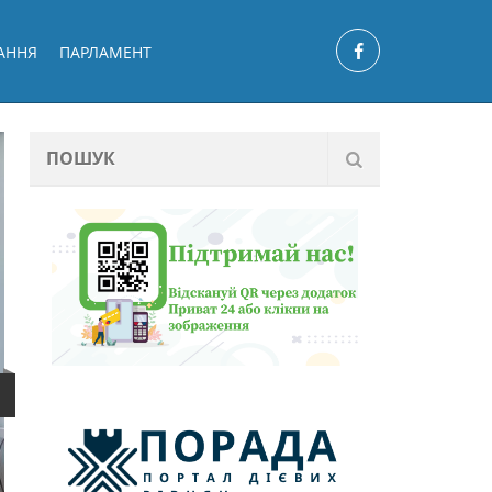
АННЯ
ПАРЛАМЕНТ
ЗНАННЯ, РЕСУРСИ ТА ЛЮДИ: ЩО ЩЕ
ПОТРІБНО ДЛЯ ЄВРОІНТЕГРАЦІЇ У
ГРОМАДАХ ОБГОВОРИЛИ ПІД ЧАС
ФОРУМУ ОПОРИ У РІВНОМУ
У останній день зими відбувся обласний форум