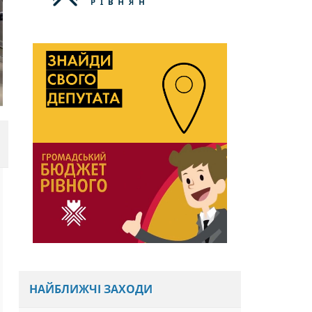
міжсекторальної взаємодії «Євроінтеграція у
діях: практики, що змінюють громади
Рівненщини», який організувала Громадянська...
ЧИТАТИ ДАЛІ
НАЙБЛИЖЧІ ЗАХОДИ